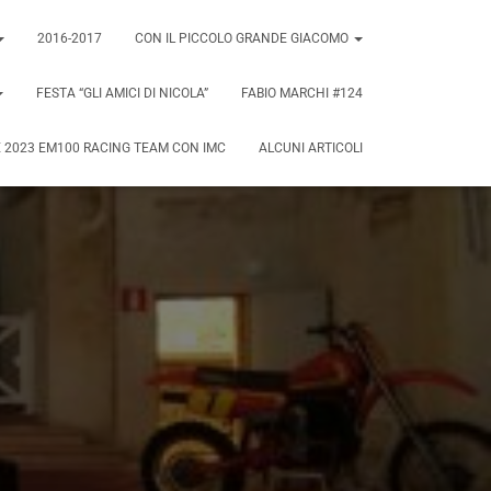
2016-2017
CON IL PICCOLO GRANDE GIACOMO
FESTA “GLI AMICI DI NICOLA”
FABIO MARCHI #124
 2023 EM100 RACING TEAM CON IMC
ALCUNI ARTICOLI