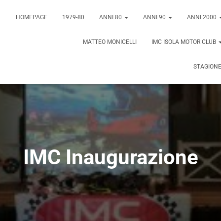
HOMEPAGE
1979-80
ANNI 80
ANNI 90
ANNI 2000
MATTEO MONICELLI
IMC ISOLA MOTOR CLUB
STAGIONE
IMC Inaugurazione