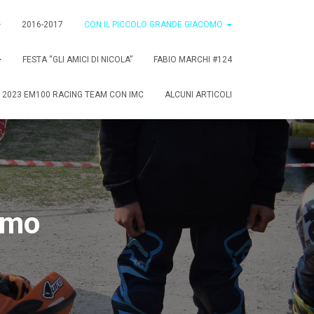
2016-2017
CON IL PICCOLO GRANDE GIACOMO
FESTA “GLI AMICI DI NICOLA”
FABIO MARCHI #124
 2023 EM100 RACING TEAM CON IMC
ALCUNI ARTICOLI
omo