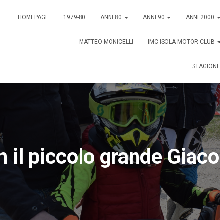
HOMEPAGE
1979-80
ANNI 80
ANNI 90
ANNI 2000
MATTEO MONICELLI
IMC ISOLA MOTOR CLUB
STAGIONE
n il piccolo grande Giac